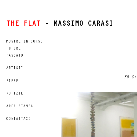
THE FLAT
- MASSIMO CARASI
MOSTRE IN CORSO
FUTURE
PASSATO
ARTISTI
30 Gi
FIERE
NOTIZIE
AREA STAMPA
CONTATTACI